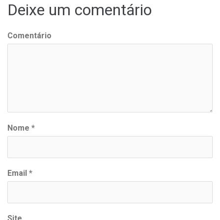
artigos
Deixe um comentário
Comentário
Nome
*
Email
*
Site