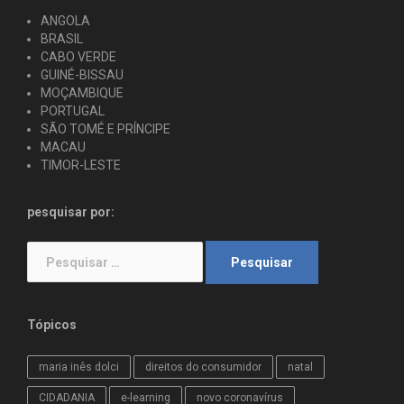
ANGOLA
BRASIL
CABO VERDE
GUINÉ-BISSAU
MOÇAMBIQUE
PORTUGAL
SÃO TOMÉ E PRÍNCIPE
MACAU
TIMOR-LESTE
pesquisar por:
Pesquisar
por:
Tópicos
maria inês dolci
direitos do consumidor
natal
CIDADANIA
e-learning
novo coronavírus