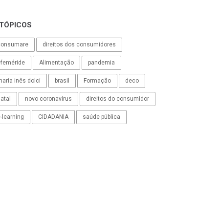
TÓPICOS
consumare
direitos dos consumidores
efeméride
Alimentação
pandemia
aria inês dolci
brasil
Formação
deco
atal
novo coronavírus
direitos do consumidor
-learning
CIDADANIA
saúde pública