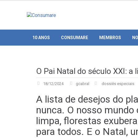
Skip
to
content
10 ANOS
CONSUMARE
MEMBROS
NO
O Pai Natal do século XXI: a l
18/12/2024
gcabral
dossiês especiais
A lista de desejos do p
nunca. O nosso mundo c
limpa, florestas exuber
para todos. E o Natal,