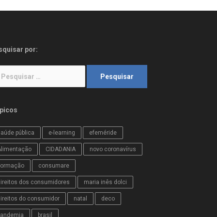
squisar por:
squisar
r:
picos
aúde pública
e-learning
efeméride
Alimentação
CIDADANIA
novo coronavírus
Formação
consumare
ireitos dos consumidores
maria inês dolci
ireitos do consumidor
natal
deco
pandemia
brasil