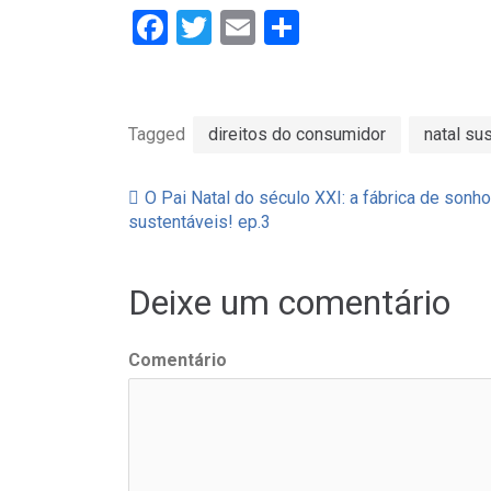
Facebook
Twitter
Email
Partilhar
Tagged
direitos do consumidor
natal su
O Pai Natal do século XXI: a fábrica de sonh
Navegação
sustentáveis! ep.3
de
Deixe um comentário
artigos
Comentário