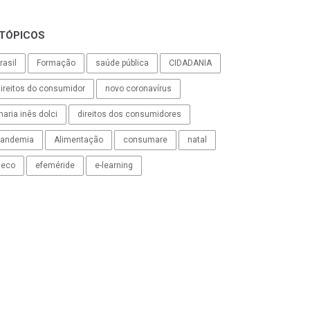
TÓPICOS
rasil
Formação
saúde pública
CIDADANIA
ireitos do consumidor
novo coronavírus
aria inês dolci
direitos dos consumidores
pandemia
Alimentação
consumare
natal
deco
efeméride
e-learning