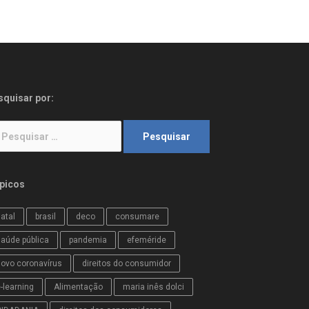
squisar por:
squisar
r:
picos
atal
brasil
deco
consumare
aúde pública
pandemia
efeméride
ovo coronavírus
direitos do consumidor
-learning
Alimentação
maria inês dolci