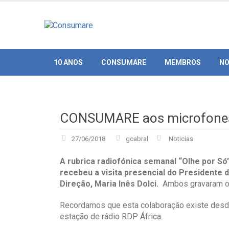
Skip
to
content
10 ANOS
CONSUMARE
MEMBROS
NO
CONSUMARE aos microfones
27/06/2018
gcabral
Noticias
A rubrica radiofónica semanal “Olhe por S
recebeu a visita presencial do Presidente 
Direção, Maria Inês Dolci.
Ambos gravaram os
Recordamos que esta colaboração existe desde 
estação de rádio RDP África.