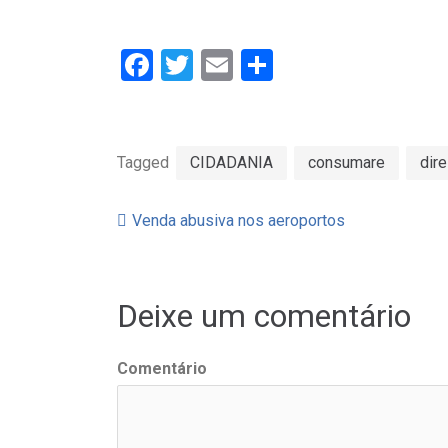
Facebook
Twitter
Email
Partilhar
Tagged
CIDADANIA
consumare
dir
Venda abusiva nos aeroportos
Navegação
de
Deixe um comentário
artigos
Comentário