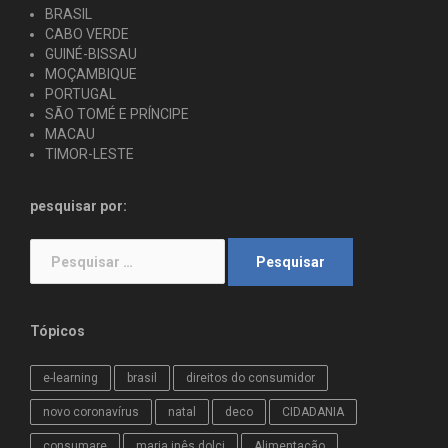
BRASIL
CABO VERDE
GUINÉ-BISSAU
MOÇAMBIQUE
PORTUGAL
SÃO TOMÉ E PRÍNCIPE
MACAU
TIMOR-LESTE
pesquisar por:
Pesquisar
por:
Tópicos
e-learning
brasil
direitos do consumidor
novo coronavírus
natal
deco
CIDADANIA
consumare
maria inês dolci
Alimentação