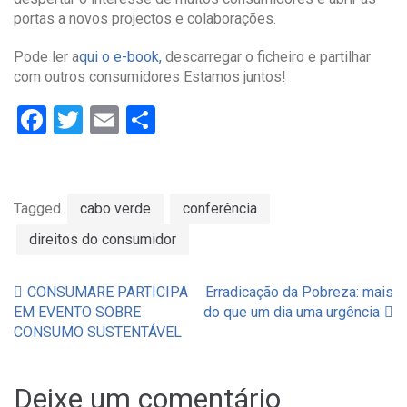
portas a novos projectos e colaborações.
Pode ler a
qui o e-book,
descarregar o ficheiro e partilhar
com outros consumidores Estamos juntos!
Facebook
Twitter
Email
Partilhar
Tagged
cabo verde
conferência
direitos do consumidor
CONSUMARE PARTICIPA
Erradicação da Pobreza: mais
Navegação
EM EVENTO SOBRE
do que um dia uma urgência
CONSUMO SUSTENTÁVEL
de
artigos
Deixe um comentário