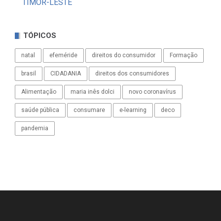
TIMOR-LESTE
TÓPICOS
natal
efeméride
direitos do consumidor
Formação
brasil
CIDADANIA
direitos dos consumidores
Alimentação
maria inês dolci
novo coronavírus
saúde pública
consumare
e-learning
deco
pandemia