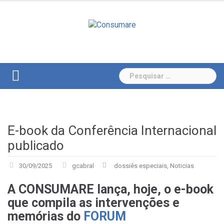
Skip
to
content
Pesquisar
por:
E-book da Conferência Internacional
publicado
30/09/2025
gcabral
dossiês especiais
,
Noticias
A CONSUMARE lança, hoje, o e-book
que compila as intervenções e
memórias do
FORUM