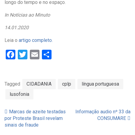
longo do tempo e no espaço.
In Notícias ao Minuto
14.01.2020
Leia o
artigo completo.
Facebook
Twitter
Email
Partilhar
Tagged
CIDADANIA
cplp
língua portuguesa
lusofonia
Marcas de azeite testadas
Informação audio nº 33 da
Navegação
por Proteste Brasil revelam
CONSUMARE
sinais de fraude
de