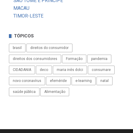
SÃO TOMÉ E PRÍNCIPE
MACAU
TIMOR-LESTE
TÓPICOS
brasil
direitos do consumidor
direitos dos consumidores
Formação
pandemia
CIDADANIA
deco
maria inês dolci
consumare
novo coronavírus
efeméride
e-learning
natal
saúde pública
Alimentação