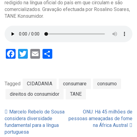
redigido na língua oficial do país em que circulam e são
comercializados. Gravação efectuada por Rosalino Soares,
TANE Konsumidor.
Facebook
Twitter
Email
Partilhar
Tagged
CIDADANIA
consumare
consumo
direitos do consumidor
TANE
Marcelo Rebelo de Sousa
ONU: Há 45 milhões de
Navegação
considera diversidade
pessoas ameaçadas de fome
fundamental para a língua
na África Austral
de
portuguesa