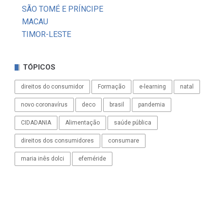
SÃO TOMÉ E PRÍNCIPE
MACAU
TIMOR-LESTE
TÓPICOS
direitos do consumidor
Formação
e-learning
natal
novo coronavírus
deco
brasil
pandemia
CIDADANIA
Alimentação
saúde pública
direitos dos consumidores
consumare
maria inês dolci
efeméride