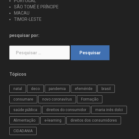
PORTUGAL
SÃO TOMÉ E PRÍNCIPE
MACAU
TIMOR-LESTE
pesquisar por:
Pesquisar
por:
Tópicos
natal
deco
pandemia
efeméride
brasil
consumare
novo coronavírus
Formação
saúde pública
direitos do consumidor
maria inês dolci
Alimentação
e-learning
direitos dos consumidores
CIDADANIA