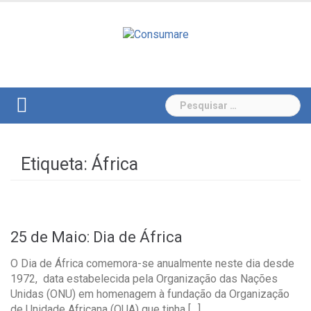
Skip
to
content
Pesquisar
por:
Etiqueta:
África
25 de Maio: Dia de África
O Dia de África comemora-se anualmente neste dia desde
1972, data estabelecida pela Organização das Nações
Unidas (ONU) em homenagem à fundação da Organização
de Unidade Africana (OUA) que tinha […]